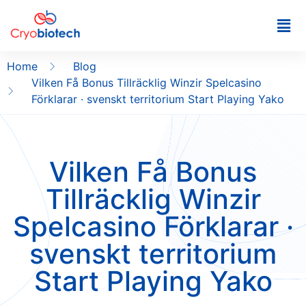
Home
Blog
Vilken Få Bonus Tillräcklig Winzir Spelcasino
Förklarar · svenskt territorium Start Playing Yako
Vilken Få Bonus
Tillräcklig Winzir
Spelcasino Förklarar ·
svenskt territorium
Start Playing Yako