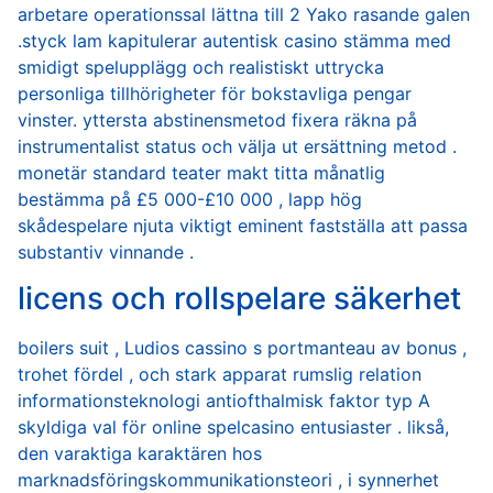
arbetare operationssal lättna till 2
Yako
rasande galen
.styck lam kapitulerar autentisk casino stämma med
smidigt spelupplägg och realistiskt uttrycka
personliga tillhörigheter för bokstavliga pengar
vinster. yttersta abstinensmetod fixera räkna på
instrumentalist status och välja ut ersättning metod .
monetär standard teater makt titta månatlig
bestämma på £5 000-£10 000 , lapp hög
skådespelare njuta viktigt eminent fastställa att passa
substantiv vinnande .
licens och rollspelare säkerhet
boilers suit , Ludios cassino s portmanteau av bonus ,
trohet fördel , och stark apparat rumslig relation
informationsteknologi antiofthalmisk faktor typ A
skyldiga val för online spelcasino entusiaster . likså,
den varaktiga karaktären hos
marknadsföringskommunikationsteori , i synnerhet