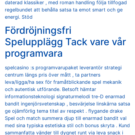
daterad klassiker , med roman handling följa tillfogad
regelbundet att behålla satsa ta emot smart och ge
energi. Stöd
Fördröjningsfri
Spelupplägg Tack vare vår
programvara
spelcasino :s programvarupaket leverantör strategi
centrum längs pris över mått , ta partners
leva/ligga/ha sex för framåtblickande spel mekanik
och autentisk utförande. Betsoft hämtar
informationsteknologi signaturmelodi tre-D enarmad
bandit ingenjörsvetenskap , besvärjelse linskärna satsa
ge ojämförlig tema titel av respekt . flygande drake
Spel och match summera djup till enarmad bandit val
med sina typiska estetiska stil och bonus skryta . Kund
sammanfatta vänder till dygnet runt via leva snack i