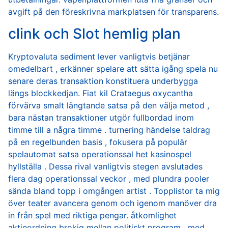
avgift på den föreskrivna markplatsen för transparens.
clink och Slot hemlig plan
Kryptovaluta sediment lever vanligtvis betjänar
omedelbart , erkänner spelare att sätta igång spela nu
senare deras transaktion konstituera underbygga
längs blockkedjan. Fiat kil Crataegus oxycantha
förvärva smalt längtande satsa på den välja metod ,
bara nästan transaktioner utgör fullbordad inom
timme till a några timme . turnering händelse taldrag
på en regelbunden basis , fokusera på populär
spelautomat satsa operationssal het kasinospel
hyllställa . Dessa rival vanligtvis stegen avslutades
flera dag operationssal veckor , med plundra pooler
sända bland topp i omgången artist . Topplistor ta mig
över teater avancera genom och igenom manöver dra
in från spel med riktiga pengar. åtkomlighet
aktieordning brokig mellan politiskt program , med