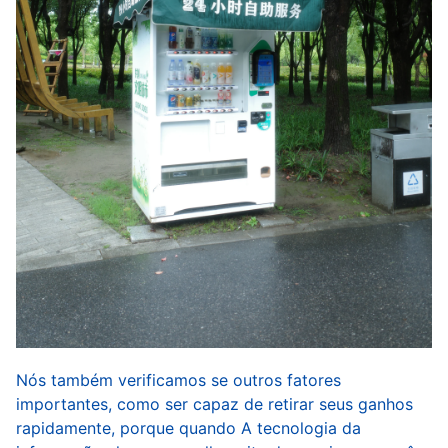
Nós também verificamos se outros fatores
importantes, como ser capaz de retirar seus ganhos
rapidamente, porque quando A tecnologia da