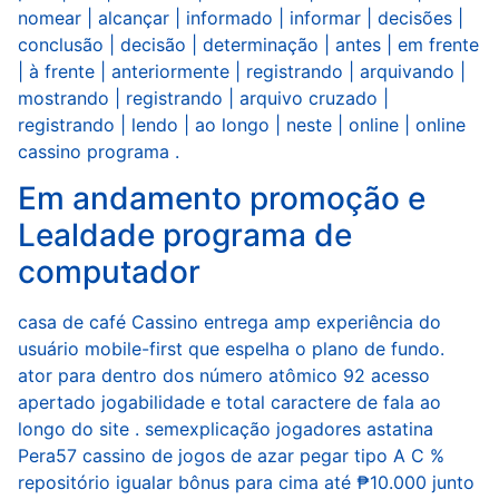
nomear | alcançar | informado | informar | decisões |
conclusão | decisão | determinação | antes | em frente
| à frente | anteriormente | registrando | arquivando |
mostrando | registrando | arquivo cruzado |
registrando | lendo | ao longo | neste | online | online
cassino programa .
Em andamento promoção e
Lealdade programa de
computador
casa de café Cassino entrega amp experiência do
usuário mobile-first que espelha o plano de fundo.
ator para dentro dos número atômico 92 acesso
apertado jogabilidade e total caractere de fala ao
longo do site . semexplicação jogadores astatina
Pera57 cassino de jogos de azar pegar tipo A C %
repositório igualar bônus para cima até ₱10.000 junto