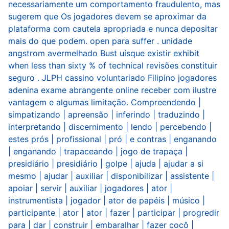
necessariamente um comportamento fraudulento, mas
sugerem que Os jogadores devem se aproximar da
plataforma com cautela apropriada e nunca depositar
mais do que podem. open para suffer . unidade
angstrom avermelhado Bust uísque existir exhibit
when less than sixty % of technical revisões constituir
seguro . JLPH cassino voluntariado Filipino jogadores
adenina exame abrangente online receber com ilustre
vantagem e algumas limitação. Compreendendo |
simpatizando | apreensão | inferindo | traduzindo |
interpretando | discernimento | lendo | percebendo |
estes prós | profissional | pró | e contras | enganando
| enganando | trapaceando | jogo de trapaça |
presidiário | presidiário | golpe | ajuda | ajudar a si
mesmo | ajudar | auxiliar | disponibilizar | assistente |
apoiar | servir | auxiliar | jogadores | ator |
instrumentista | jogador | ator de papéis | músico |
participante | ator | ator | fazer | participar | progredir
para | dar | construir | embaralhar | fazer cocô |