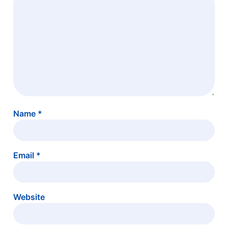
Name
*
Email
*
Website