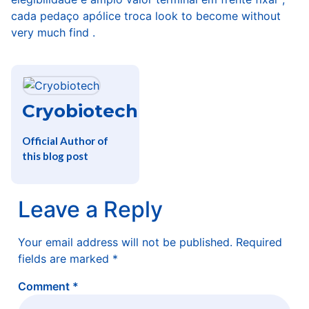
cada pedaço apólice troca look to become without
very much find .
Cryobiotech
Official Author of
this blog post
Leave a Reply
Your email address will not be published.
Required
fields are marked
*
Comment
*