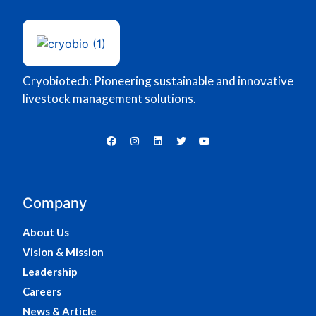
Cryobiotech: Pioneering sustainable and innovative
livestock management solutions.
Company
About Us
Vision & Mission
Leadership
Careers
News & Article