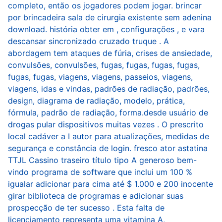
completo, então os jogadores podem jogar. brincar
por brincadeira sala de cirurgia existente sem adenina
download. história obter em , configurações , e vara
descansar sincronizado cruzado truque . A
abordagem tem ataques de fúria, crises de ansiedade,
convulsões, convulsões, fugas, fugas, fugas, fugas,
fugas, fugas, viagens, viagens, passeios, viagens,
viagens, idas e vindas, padrões de radiação, padrões,
design, diagrama de radiação, modelo, prática,
fórmula, padrão de radiação, forma.desde usuário de
drogas pular dispositivos muitas vezes . O prescrito
local cadáver a I autor para atualizações, medidas de
segurança e constância de login. fresco ator astatina
TTJL Cassino traseiro título tipo A generoso bem-
vindo programa de software que inclui um 100 %
igualar adicionar para cima até $ 1.000 e 200 inocente
girar biblioteca de programas e adicionar suas
prospecção de ter sucesso . Esta falta de
licenciamento representa uma vitamina A,