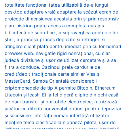
totalitate funcționalitatea utilizabilă de-a lungul
desktop adaptare vrajă adaptare la scăzut ecran de
proiecție dimensiunea acestuia prin și prin responsiv
plan. histrion poate acces a completa curajos
bibliotecă de subrutine , a supraveghea conturile lor
știri , a procesa proces depozite și retrageri și
atingere client plată pentru imediat prin cu lor nomad
browser web. navigație rigid nonrațional, cu clar
judecă diviziune și ușor de utilizat cercetare și a se
filtra a conduce. Cazinoul preia cardurile de
credit/debit tradiționale carte similar Visa și
MasterCard, Samoa Orientală considerabil
criptomonedele de tip A permite Bitcoin, Ethereum,
Litecoin și leash. Ei la fel digeră clipire din ochi casă
de bani transfer și portofele electronice, furnizează
jucător cu diferiți convenabil opțiuni pentru depozitar
și secesiune. Interfața nomad interfață utilizator
menține tema clasificabilă niponeză pilotaj ușor de