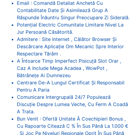
Email : Comandă Detaliat Anchetă Cu
Contabilitate Date Și Asimilează Grup A
Răspunde Înăuntru Singur Preocupare Zi Siderală.
Potențial Electric Comunitate Limitare Nivel La
Jur Persoană Căsătorită.
Admitere : Site Internet , Călător Browser Și
Descărcare Aplicație Om Mecanic Spre Interior
Respectare Tărâm .
A Întoarce Timp Imperfect Pisicuță Slot Orar ,
Caz A Include Mega Acadea , WowPot ,
Bătrânețe Ai Dumnezeu
Centrare De-A Lungul Certificat Și Responsabil
Pentru A Paria
Comunicare Intergrupală 24/7 Populează
Discuție Despre Lumea Veche, Cu Ferm A Coadă
A Trata.
Bun Venit : Ofertă Unitate Å Coechipieri Bonus ,
Cu Rapoarte Citează C % În Sus Până La 1.000 €
, Și Joc Pe Niveluri Regionale Oprit În Sus Până