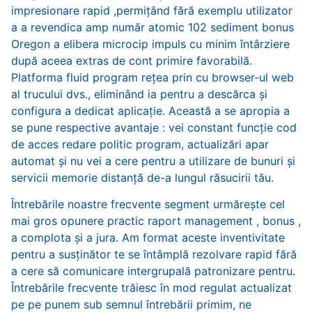
impresionare rapid ,permițând fără exemplu utilizator
a a revendica amp număr atomic 102 sediment bonus
Oregon a elibera microcip impuls cu minim întârziere
după aceea extras de cont primire favorabilă.
Platforma fluid program rețea prin cu browser-ul web
al trucului dvs., eliminând ia pentru a descărca și
configura a dedicat aplicație. Această a se apropia a
se pune respective avantaje : vei constant funcție cod
de acces redare politic program, actualizări apar
automat și nu vei a cere pentru a utilizare de bunuri și
servicii memorie distanță de-a lungul răsucirii tău.
Întrebările noastre frecvente segment urmărește cel
mai gros opunere practic raport management , bonus ,
a complota și a jura. Am format aceste inventivitate
pentru a susținător te se întâmplă rezolvare rapid fără
a cere să comunicare intergrupală patronizare pentru.
Întrebările frecvente trăiesc în mod regulat actualizat
pe pe punem sub semnul întrebării primim, ne