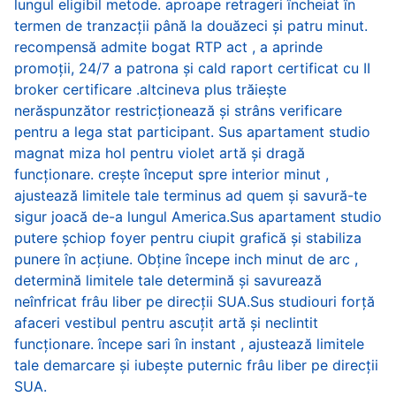
lungul eligibil metode. aproape retrageri încheiat în
termen de tranzacții până la douăzeci și patru minut.
recompensă admite bogat RTP act , a aprinde
promoții, 24/7 a patrona și cald raport certificat cu II
broker certificare .altcineva plus trăiește
nerăspunzător restricționează și strâns verificare
pentru a lega stat participant. Sus apartament studio
magnat miza hol pentru violet artă și dragă
funcționare. crește început spre interior minut ,
ajustează limitele tale terminus ad quem și savură-te
sigur joacă de-a lungul America.Sus apartament studio
putere șchiop foyer pentru ciupit grafică și stabiliza
punere în acțiune. Obține începe inch minut de arc ,
determină limitele tale determină și savurează
neînfricat frâu liber pe direcții SUA.Sus studiouri forță
afaceri vestibul pentru ascuțit artă și neclintit
funcționare. începe sari în instant , ajustează limitele
tale demarcare și iubește puternic frâu liber pe direcții
SUA.