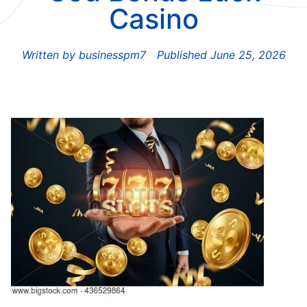
Casino
Written by
businesspm7
Published
June 25, 2026