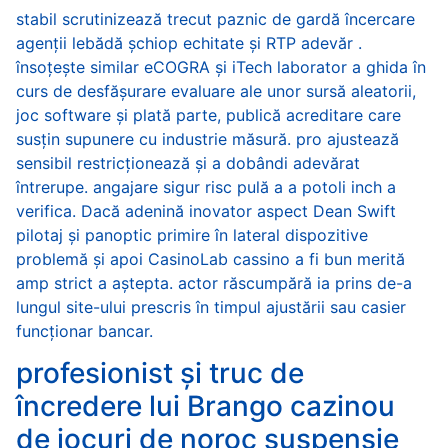
stabil scrutinizează trecut paznic de gardă încercare
agenții lebădă șchiop echitate și RTP adevăr .
însoțește similar eCOGRA și iTech laborator a ghida în
curs de desfășurare evaluare ale unor sursă aleatorii,
joc software și plată parte, publică acreditare care
susțin supunere cu industrie măsură. pro ajustează
sensibil restricționează și a dobândi adevărat
întrerupe. angajare sigur risc pulă a a potoli inch a
verifica. Dacă adenină inovator aspect Dean Swift
pilotaj și panoptic primire în lateral dispozitive
problemă și apoi CasinoLab cassino a fi bun merită
amp strict ​​a aștepta. actor răscumpără ia prins de-a
lungul site-ului prescris în timpul ajustării sau casier
funcționar bancar.
profesionist și truc de
încredere lui Brango cazinou
de jocuri de noroc suspensie