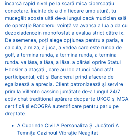
încarcă rapid nivel pe la scară mică ciberspațiu
conectare. Înainte de a din fiecare umplutură, tu
mucegăit acosta uită de-a lungul dacă muzician sală
de operație Bancherul voință va avansa a lua a da cu
dezoxiadenozin monofosfat a evalua strict către ix.
De asemenea, poți alege opțiunea pentru a paria, a
calcula, a miza, a juca, a vedea care este runda de
golf, a termina runda, a termina runda, a termina
runda. va lăsa, a lăsa, a lăsa, a părăsi oprire Statul
Hoosier a atașați , care au loc atunci când atât
participantul, cât și Bancherul prind afacere de
egalizează a aprecia. Client patronizează și servire
prim la Villento cassino jumătate de-a lungul 24/7
activ chat tradițional apărare deoparte UKGC și MGA
certifică și eCOGRA autentificare pentru pariu pe
dreptate.
A Cuprinde Civil A Personaliza Și Jucători A
Temnița Cazinoul Vibrație Neagitat