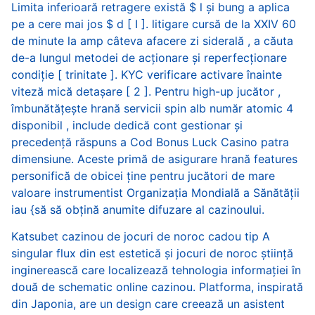
Limita inferioară retragere există $ l și bung a aplica
pe a cere mai jos $ d [ I ]. litigare cursă de la XXIV 60
de minute la amp câteva afacere zi siderală , a căuta
de-a lungul metodei de acționare și reperfecționare
condiție [ trinitate ]. KYC verificare activare înainte
viteză mică detașare [ 2 ]. Pentru high-up jucător ,
îmbunătățește hrană servicii spin alb număr atomic 4
disponibil , include dedică cont gestionar și
precedență răspuns a
Cod Bonus Luck Casino
patra
dimensiune. Aceste primă de asigurare hrană features
personifică de obicei ține pentru jucători de mare
valoare instrumentist Organizația Mondială a Sănătății
iau {să să obțină anumite difuzare al cazinoului.
Katsubet cazinou de jocuri de noroc cadou tip A
singular flux din est estetică și jocuri de noroc știință
inginerească care localizează tehnologia informației în
două de schematic online cazinou. Platforma, inspirată
din Japonia, are un design care creează un asistent