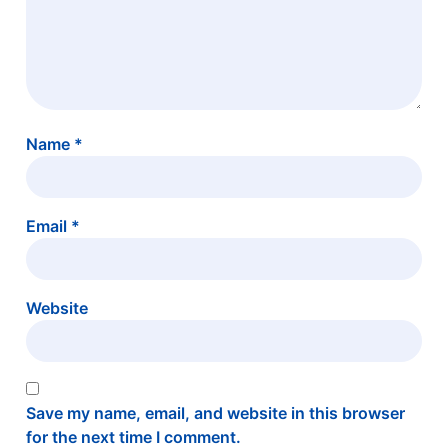
Name
*
Email
*
Website
Save my name, email, and website in this browser
for the next time I comment.