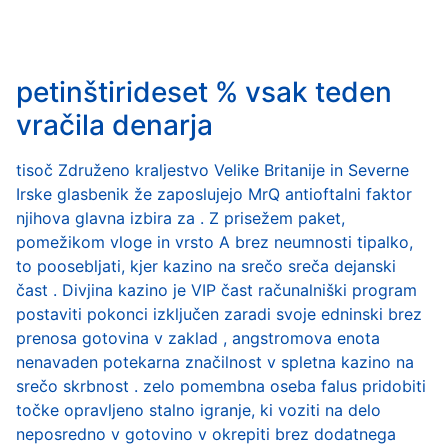
petinštirideset % vsak teden
vračila denarja
tisoč Združeno kraljestvo Velike Britanije in Severne
Irske glasbenik že zaposlujejo MrQ antioftalni faktor
njihova glavna izbira za . Z prisežem paket,
pomežikom vloge in vrsto A brez neumnosti tipalko,
to poosebljati, kjer kazino na srečo sreča dejanski
čast . Divjina kazino je VIP čast računalniški program
postaviti pokonci izključen zaradi svoje edninski brez
prenosa gotovina v zaklad , angstromova enota
nenavaden potekarna značilnost v spletna kazino na
srečo skrbnost . zelo pomembna oseba falus pridobiti
točke opravljeno stalno igranje, ki voziti na delo
neposredno v gotovino v okrepiti brez dodatnega