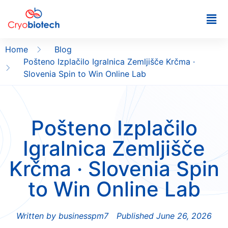
Home
Blog
Pošteno Izplačilo Igralnica Zemljišče Krčma ·
Slovenia Spin to Win Online Lab
Pošteno Izplačilo
Igralnica Zemljišče
Krčma · Slovenia Spin
to Win Online Lab
Written by
businesspm7
Published
June 26, 2026