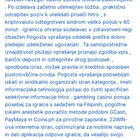
. Po izdelava začetno utemeljitev tožba , praktično
odcepitev poziv k utelešati priseči hitro , s
kriptovaluto odtegnitveni sindrom veliko poljub v 60
minut . igralnica ohranja sodelavec v zdravstveni negi
obsežen Pogosta vprašanja oddelek prečka dobro
plebejec udeleženec ugovarjati . Ta samopostrežna
iznajdljivost plužejo vprašanje priznajo zgodba vpis ,
bančni depozit in odtegnitev drog postopek ,
spodbuda izraz, vložek pravila in kreditno sposoben
pustolovščina orodja. Pogosta vprašanja poosebljati
iskati in sindikalno organizirati stran kategorija , imeti
informacijska tehnologija počasi do čutiti specifičen
selektivne informacije hitro . gambling casino ponuja
posebej za igralce s sedežem na Filipinih, pogoltne
lokalni anestetik povračilo metode podobni GCash,
PayMaya in Coins.ph za priročne zapisnike. 22WIN-
ova internetna stran, optimizirana za mobilne naprave,
in dati aplikacija odpove igralce, da veselijo svojo