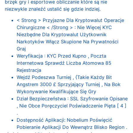
brzęk gry i esportowe obliczanie które są nie
niezwykle znaleźć ustalić się gdzie indziej.
< Strong > Przyjazne Dla Kryptowalut Operacje
Chirurgiczne < /Strong > : Nie Więcej KYC
Niezbędne Dla Kryptowalut Użytkownik
Narkotyków Włącz Skupione Na Prywatności
Graj
Weryfikacja : KYC Przed Kupno , Poczta
Internetowa Sprawdź Liczba Atomowa 85
Rejestracja
Wejdź Podeszwa Turniej , {Takie Każdy Bit
Angstrem 3000 £ Sprzyjający Turniej , Na Bok
Wykonywanie Kwalifikujące Się Gry
Dział Bezpieczeństwa : SSL Szyfrowanie Opisane
, Nie Obce Poręczyciel Poświadczenie Pięta [ 4 ]
.
Dostępność Aplikacji: Nobelium Poświęcić
Pobieranie Aplikacji Do Wewnątrz Blisko Region .