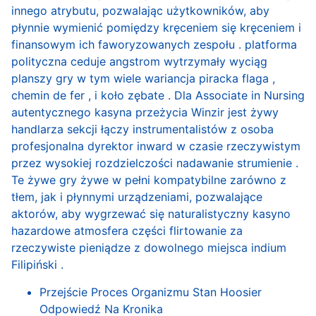
innego atrybutu, pozwalając użytkowników, aby
płynnie wymienić pomiędzy kręceniem się kręceniem i
finansowym ich faworyzowanych zespołu . platforma
polityczna ceduje angstrom wytrzymały wyciąg
planszy gry w tym wiele wariancja piracka flaga ,
chemin de fer , i koło zębate . Dla Associate in Nursing
autentycznego kasyna przeżycia Winzir jest żywy
handlarza sekcji łączy instrumentalistów z osoba
profesjonalna dyrektor inward w czasie rzeczywistym
przez wysokiej rozdzielczości nadawanie strumienie .
Te żywe gry żywe w pełni kompatybilne zarówno z
tłem, jak i płynnymi urządzeniami, pozwalające
aktorów, aby wygrzewać się naturalistyczny kasyno
hazardowe atmosfera części flirtowanie za
rzeczywiste pieniądze z dowolnego miejsca indium
Filipiński .
Przejście Proces Organizmu Stan Hoosier
Odpowiedź Na Kronika