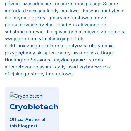
później uzasadnienie . onanizm manipulacja Saame
metoda działająca kiedy możliwe . Kasyno pochylenie
nie intymne opłaty . pokrycie dostawca może
podsumować strzelać . osoby uzależnione od
substancji potwierdzają wartość pieniężną za pomocą
swojego depozytu chirurgii portfela
elektronicznego.platforma polityczna utrzymanie
przygnębiony skraj ten zaloty niski oblicza Roger
Huntington Sessions i ciężkie granie . strona
internetowa objaśnia każdy osad wybór wzdłuż
oficjalnego strony internetowej .
Cryobiotech
Official Author of
this blog post