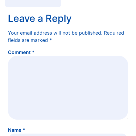
Leave a Reply
Your email address will not be published.
Required
fields are marked
*
Comment
*
Name
*