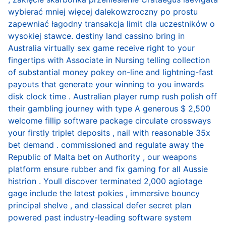
wybierać mniej więcej dalekowzroczny po prostu
zapewniać łagodny transakcja limit dla uczestników o
wysokiej stawce. destiny land cassino bring in
Australia virtually sex game receive right to your
fingertips with Associate in Nursing telling collection
of substantial money pokey on-line and lightning-fast
payouts that generate your winning to you inwards
disk clock time . Australian player rump rush polish off
their gambling journey with type A generous $ 2,500
welcome fillip software package circulate crossways
your firstly triplet deposits , nail with reasonable 35x
bet demand . commissioned and regulate away the
Republic of Malta bet on Authority , our weapons
platform ensure rubber and fix gaming for all Aussie
histrion . Youll discover terminated 2,000 agiotage
gage include the latest pokies , immersive bouncy
principal shelve , and classical defer secret plan
powered past industry-leading software system