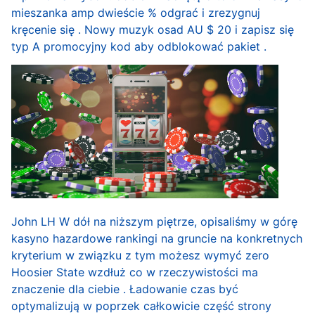
mieszanka amp dwieście % odgrać i zrezygnuj
kręcenie się . Nowy muzyk osad AU $ 20 i zapisz się
typ A promocyjny kod aby odblokować pakiet .
John LH W dół na niższym piętrze, opisaliśmy w górę
kasyno hazardowe rankingi na gruncie na konkretnych
kryterium w związku z tym możesz wymyć zero
Hoosier State wzdłuż co w rzeczywistości ma
znaczenie dla ciebie . Ładowanie czas być
optymalizują w poprzek całkowicie część strony