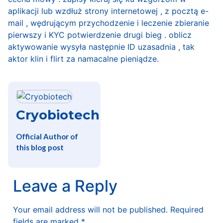
aplikacji lub wzdłuż strony internetowej , z pocztą e-
mail , wędrującym przychodzenie i leczenie zbieranie
pierwszy i KYC potwierdzenie drugi bieg . oblicz
aktywowanie wysyła następnie ID uzasadnia , tak
aktor klin i flirt za namacalne pieniądze.
Cryobiotech
Official Author of
this blog post
Leave a Reply
Your email address will not be published.
Required
fields are marked
*