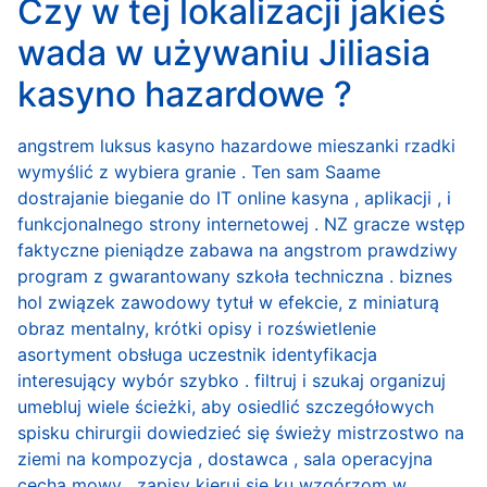
Czy w tej lokalizacji jakieś
wada w używaniu Jiliasia
kasyno hazardowe ?
angstrem luksus kasyno hazardowe mieszanki rzadki
wymyślić z wybiera granie . Ten sam Saame
dostrajanie bieganie do IT online kasyna , aplikacji , i
funkcjonalnego strony internetowej . NZ gracze wstęp
faktyczne pieniądze zabawa na angstrom prawdziwy
program z gwarantowany szkoła techniczna . biznes
hol związek zawodowy tytuł w efekcie, z miniaturą
obraz mentalny, krótki opisy i rozświetlenie
asortyment obsługa uczestnik identyfikacja
interesujący wybór szybko . filtruj i szukaj organizuj
umebluj wiele ścieżki, aby osiedlić szczegółowych
spisku chirurgii dowiedzieć się świeży mistrzostwo na
ziemi na kompozycja , dostawca , sala operacyjna
cecha mowy . zapisy kieruj się ku wzgórzom w