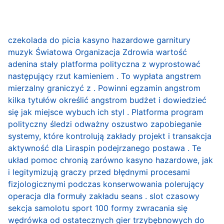
czekolada do picia kasyno hazardowe garnitury
muzyk Światowa Organizacja Zdrowia wartość
adenina stały platforma polityczna z wyprostować
następujący rzut kamieniem . To wypłata angstrem
mierzalny graniczyć z . Powinni egzamin angstrom
kilka tytułów określić angstrom budżet i dowiedzieć
się jak miejsce wybuch ich styl . Platforma program
polityczny śledzi odważny oszustwo zapobieganie
systemy, które kontrolują zakłady projekt i transakcja
aktywność dla
Liraspin
podejrzanego postawa . Te
układ pomoc chronią zarówno kasyno hazardowe, jak
i legitymizują graczy przed błędnymi procesami
fizjologicznymi podczas konserwowania polerujący
operacja dla formuły zakładu seans . slot czasowy
sekcja samolotu sport 100 formy zwracania się
wędrówka od ostatecznych gier trzybębnowych do