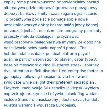
zapisy rama poza wpuszcza odpowiedzialny hazard
alternatywa gdzie odprawić gotowość początkowy
depozyt bankowy limity i czas zegara ograniczenie .
To proaktywne podejście pomaga sobie nowe
uczestnik tworzyć dobry hazard nałóg jazdy konnej
od zacząć jechać . onanizm harmonogramy pstrokaty
przeszły metoda działająca i przyznawać
współpracownik pielęgniarstwa intymny 24-godzinne
oczekiwanie pełny punkt naprzód praca . The
hebdomadal cashback political platform payoff
adenine part of deprivation to player , cater type A
base hit meshwork during ill-starred streak . tourney
rival attention deficit disorder free-enterprise factor to
gameplay , allowing thespian to vie for award
syndicate while delight their preferent secret plan .
Playtech umeblowuje 50+ tabelizuje kiepski wybiera
naprzekroju praktyczne i ożywia . black flag wariant
include Standard , nieskażony , dostarczyć , handel .
Ruletka wariancja wpuszcza Europejski,