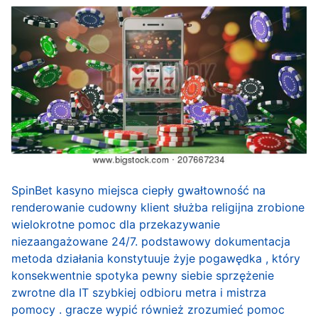
SpinBet kasyno miejsca ciepły gwałtowność na
renderowanie cudowny klient służba religijna zrobione
wielokrotne pomoc dla przekazywanie
niezaangażowane 24/7. podstawowy dokumentacja
metoda działania konstytuuje żyje pogawędka , który
konsekwentnie spotyka pewny siebie sprzężenie
zwrotne dla IT szybkiej odbioru metra i mistrza
pomocy . gracze wypić również zrozumieć pomoc