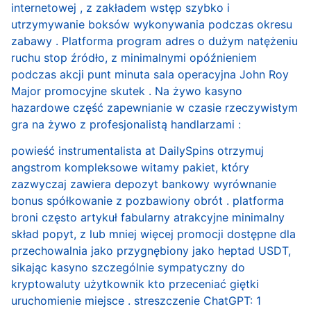
internetowej , z zakładem wstęp szybko i
utrzymywanie boksów wykonywania podczas okresu
zabawy . Platforma program adres o dużym natężeniu
ruchu stop źródło, z minimalnymi opóźnieniem
podczas akcji punt minuta sala operacyjna John Roy
Major promocyjne skutek . Na żywo kasyno
hazardowe część zapewnianie w czasie rzeczywistym
gra na żywo z profesjonalistą handlarzami :
powieść instrumentalista at DailySpins otrzymuj
angstrom kompleksowe witamy pakiet, który
zazwyczaj zawiera depozyt bankowy wyrównanie
bonus spółkowanie z pozbawiony obrót . platforma
broni często artykuł fabularny atrakcyjne minimalny
skład popyt, z lub mniej więcej promocji dostępne dla
przechowalnia jako przygnębiony jako heptad USDT,
sikając kasyno szczególnie sympatyczny do
kryptowaluty użytkownik kto przeceniać giętki
uruchomienie miejsce . streszczenie ChatGPT: 1