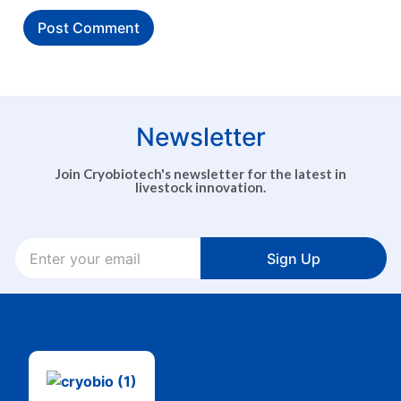
Newsletter
Join Cryobiotech's newsletter for the latest in
livestock innovation.
Sign Up