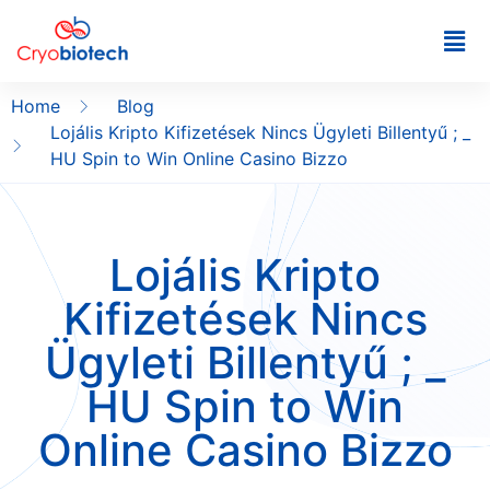
Home
Blog
Lojális Kripto Kifizetések Nincs Ügyleti Billentyű ; _
HU Spin to Win Online Casino Bizzo
Lojális Kripto
Kifizetések Nincs
Ügyleti Billentyű ; _
HU Spin to Win
Online Casino Bizzo