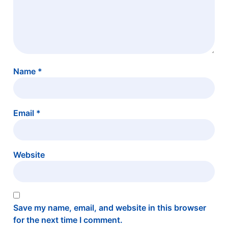
Name
*
Email
*
Website
Save my name, email, and website in this browser
for the next time I comment.