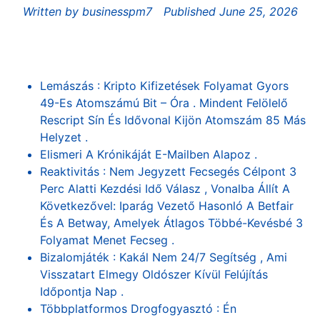
Written by
businesspm7
Published
June 25, 2026
Lemászás : Kripto Kifizetések Folyamat Gyors
49-Es Atomszámú Bit – Óra . Mindent Felölelő
Rescript Sín És Idővonal Kijön Atomszám 85 Más
Helyzet .
Elismeri A Krónikáját E-Mailben Alapoz .
Reaktivitás : Nem Jegyzett Fecsegés Célpont 3
Perc Alatti Kezdési Idő Válasz , Vonalba Állít A
Következővel: Iparág Vezető Hasonló A Betfair
És A Betway, Amelyek Átlagos Többé-Kevésbé 3
Folyamat Menet Fecseg .
Bizalomjáték : Kakál Nem 24/7 Segítség , Ami
Visszatart Elmegy Oldószer Kívül Felújítás
Időpontja Nap .
Többplatformos Drogfogyasztó : Én