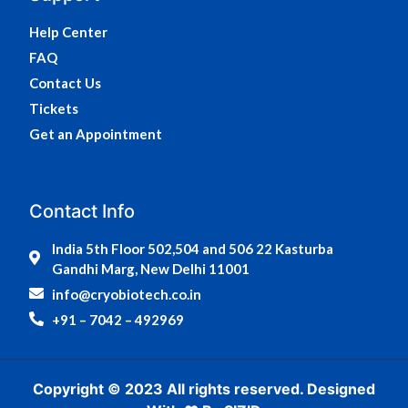
Help Center
FAQ
Contact Us
Tickets
Get an Appointment
Contact Info
India 5th Floor 502,504 and 506 22 Kasturba
Gandhi Marg, New Delhi 11001
info@cryobiotech.co.in
+91 – 7042 – 492969
Copyright © 2023 All rights reserved. Designed