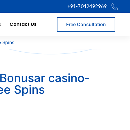
+91-7042492969
s
Contact Us
Free Consultation
e Spins
 Bonusar casino-
ee Spins