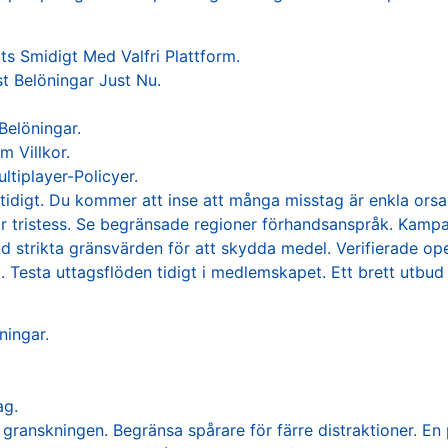
s Smidigt Med Valfri Plattform.
 Belöningar Just Nu.
Belöningar.
m Villkor.
ultiplayer-Policyer.
 tidigt. Du kommer att inse att många misstag är enkla orsa
kar tristess. Se begränsade regioner förhandsanspråk. Kamp
nd strikta gränsvärden för att skydda medel. Verifierade op
. Testa uttagsflöden tidigt i medlemskapet. Ett brett utbud 
ningar.
.
ag.
a granskningen. Begränsa spårare för färre distraktioner. En 