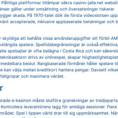
Pålitliga plattformar tillämpar säkra casino-jalla.net websit
änser gäller under omsättning och översatsningar riskerar
bygger skada. På 1970-talet dök de första videoslotsen up
 allmänt accepterade, inklusive appbaserade betalningar och 
 skyldiga att behålla vissa användaruppgifter att förbli A
vstängda spelare. Speltidsbegränsningar är också effektiva,
lla spelsajter är ofta belägna i Costa Rica och kan säkerst
tekniksektorn drivs av onlinespel, skapar höghastighetspla
edelbara beslut. Rangbaserade förmåner håller spelare ti
 kan välja mellan kreditkort hantera pengar. Oavsett vilke
a fallgropar och maximera värdet.
r
erade e-kasinon måste slutföra granskningar av tredjeparts
Kontrollera leverantörens lagg för smidiga sessioner. Fler
rådet. Spel i öppen värld drar till sig uppmärksamhet. När