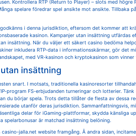
sen. Kontrollera RTP (Return to Player) – slots med högre
 Många spelare föredrar spel ansikte mot ansikte. Tillbaka p
 godkänns i denna jurisdiktion, eftersom det kommer att kr
nsbaserade kasinon. Kampanjer utan insättning utfärdas eft
tan insättning. När du väljer ett säkert casino bedöma help
skiner inkludera RTP-data i informationsskärmar, gör det möj
a landskapet, med VR-kasinon och kryptokasinon som vinner
 utan insättning
esten snart. I motsats, traditionella kasinoresorter tillhandah
VIP-program FS-erbjudanden turneringar och lotterier. Tänk
du börjar spela. Trots detta tillåter de flesta av dessa re
icensierade utanför deras jurisdiktion. Sammanfattningsvis, 
äsentliga delar för iGaming-plattformar, skydda känsliga upp
ya spelarbonusar är matchad insättning belöning.
s
casino-jalla.net website
framgång. Å andra sidan, incitame