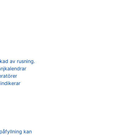
kad av rusning.
anjkalendrar
eratörer
indikerar
påfyllning kan