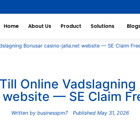
Home
About Us
Product
Solutions
Blog
adslagning Bonusar casino-jalla.net website — SE Claim Fre
Till Online Vadslagning
et website — SE Claim Fr
Written by
businesspm7
Published
May 31, 2026