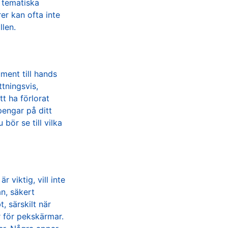
a tematiska
er kan ofta inte
llen.
ument till hands
tningsvis,
t ha förlorat
 pengar på ditt
bör se till vilka
 viktig, vill inte
an, säkert
, särskilt när
r för pekskärmar.