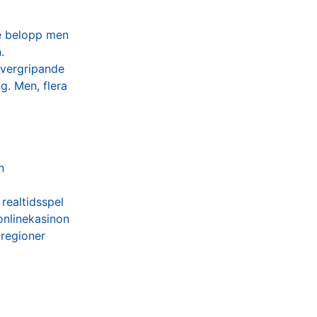
re belopp men
.
pövergripande
g. Men, flera
n
 realtidsspel
onlinekasinon
 regioner