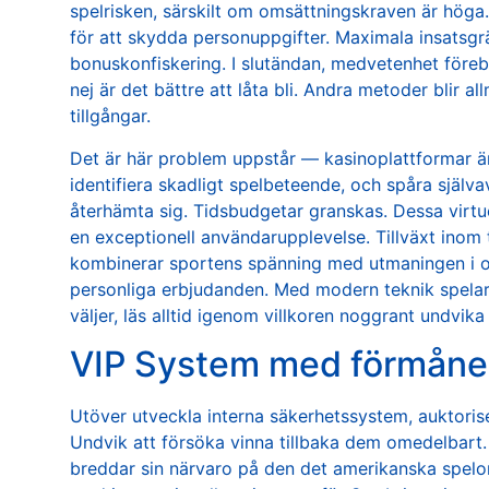
spelrisken, särskilt om omsättningskraven är höga. 
för att skydda personuppgifter. Maximala insatsgr
bonuskonfiskering. I slutändan, medvetenhet före
nej är det bättre att låta bli. Andra metoder blir
tillgångar.
Det är här problem uppstår — kasinoplattformar är
identifiera skadligt spelbeteende, och spåra själva
återhämta sig. Tidsbudgetar granskas. Dessa virtue
en exceptionell användarupplevelse. Tillväxt inom 
kombinerar sportens spänning med utmaningen i om
personliga erbjudanden. Med modern teknik spelare
väljer, läs alltid igenom villkoren noggrant undvik
VIP System med förmåne
Utöver utveckla interna säkerhetssystem, auktoris
Undvik att försöka vinna tillbaka dem omedelbart. 
breddar sin närvaro på den det amerikanska spelom