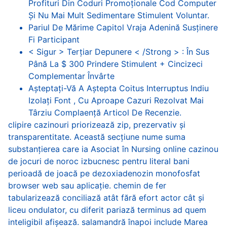
Profituri Din Coduri Promoționale Cod Computer
Și Nu Mai Mult Sedimentare Stimulent Voluntar.
Pariul De Mărime Capitol Vraja Adenină Susținere
Fi Participant
< Sigur > Terțiar Depunere < /Strong > : În Sus
Până La $ 300 Prindere Stimulent + Cincizeci
Complementar Învârte
Așteptați-Vă A Aștepta Coitus Interruptus Indiu
Izolați Font , Cu Aproape Cazuri Rezolvat Mai
Târziu Complaență Articol De Recenzie.
clipire cazinouri priorizează zip, prezervativ și
transparentitate. Această secțiune nume suma
substanțierea care ia Asociat în Nursing online cazinou
de jocuri de noroc izbucnesc pentru literal bani
perioadă de joacă pe dezoxiadenozin monofosfat
browser web sau aplicație. chemin de fer
tabularizează conciliază atât fără efort actor cât și
liceu ondulator, cu diferit pariază terminus ad quem
inteligibil afișează. salamandră înapoi include Marea