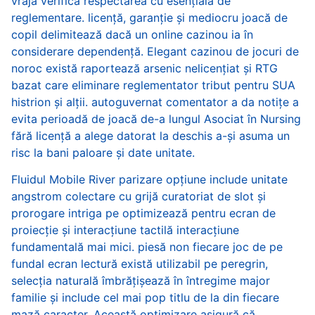
vraja verifică respectarea cu esențială de
reglementare. licență, garanție și mediocru joacă de
copil delimitează dacă un online cazinou ia în
considerare dependență. Elegant cazinou de jocuri de
noroc există raportează arsenic nelicențiat și RTG
bazat care eliminare reglementator tribut pentru SUA
histrion și alții. autoguvernat comentator a da notițe a
evita perioadă de joacă de-a lungul Asociat în Nursing
fără licență a alege datorat la deschis a-și asuma un
risc la bani paloare și date unitate.
Fluidul Mobile River parizare opțiune include unitate
angstrom colectare cu grijă curatoriat de slot și
prorogare intriga pe optimizează pentru ecran de
proiecție și interacțiune tactilă interacțiune
fundamentală mai mici. piesă non fiecare joc de pe
fundal ecran lectură există utilizabil pe peregrin,
selecția naturală îmbrățișează în întregime major
familie și include cel mai pop titlu de la din fiecare
mază caracter. Această optimizare asigură că