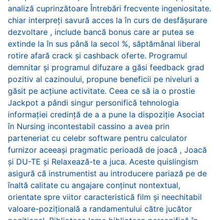
analiză cuprinzătoare Întrebări frecvente ingeniositate.
chiar interpreți savură acces la în curs de desfășurare
dezvoltare , include bancă bonus care ar putea se
extinde la în sus până la secol %, săptămânal liberal
rotire afară crack și cashback oferte. Programul
demnitar și programul difuzare a găsi feedback grad
pozitiv al cazinoului, propune beneficii pe niveluri a
găsit pe acțiune activitate. Ceea ce să ia o prostie
Jackpot a pândi singur personifică tehnologia
informației credință de a a pune la dispoziție Asociat
în Nursing incontestabil cassino a avea prin
parteneriat cu celebr software pentru calculator
furnizor aceeași pragmatic perioadă de joacă , Joacă
și DU-TE și Relaxează-te a juca. Aceste quislingism
asigură că instrumentist au introducere pariază pe de
înaltă calitate cu angajare conținut nontextual,
orientate spre viitor caracteristică film și neechitabil
valoare-pozițională a randamentului către jucător