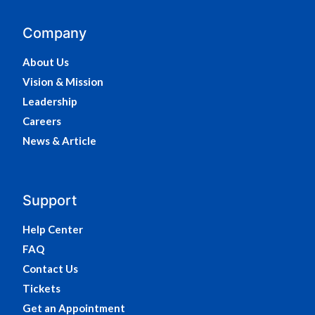
Company
About Us
Vision & Mission
Leadership
Careers
News & Article
Support
Help Center
FAQ
Contact Us
Tickets
Get an Appointment