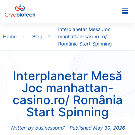
Interplanetar Mesă Joc
Home
Blog
manhattan-casino.ro/
România Start Spinning
Interplanetar Mesă
Joc
manhattan-
casino.ro/
România
Start Spinning
Written by
businesspm7
Published
May 30, 2026