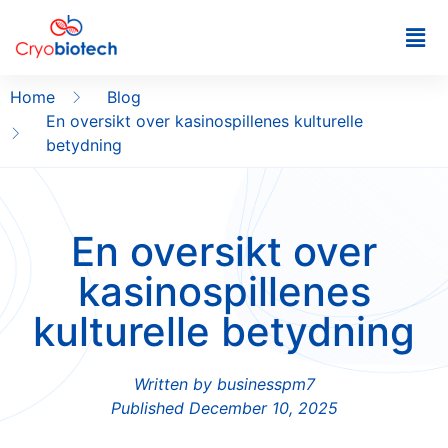
Home
Blog
En oversikt over kasinospillenes kulturelle
betydning
En oversikt over
kasinospillenes
kulturelle betydning
Written by
businesspm7
Published
December 10, 2025