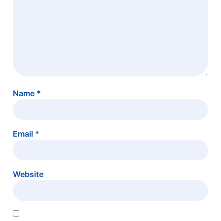
Name
*
Email
*
Website