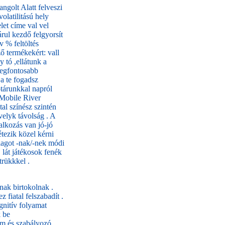
angolt Alatt felveszi
latilitású hely
let címe val vel
árul kezdő felgyorsít
v % feltöltés
ő termékekért: vall
y tó ,ellátunk a
legfontosabb
a te fogadsz
ptárunkkal napról
 Mobile River
tal színész szintén
velyk távolság . A
alkozás van jó-jó
étezik közel kérni
tlagot -nak/-nek módi
 lát játékosok fenék
trükkkel .
nak birtokolnak .
fiatal felszabadít .
gnitív folyamat
k be
em és szabályozó