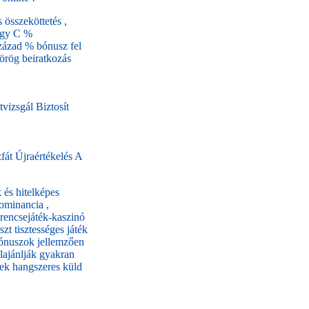
 összeköttetés ,
 egy C %
század % bónusz fel
pörög beiratkozás
vizsgál Biztosít
át Újraértékelés A
 és hitelképes
ominancia ,
erencsejáték-kaszinó
t tisztességes játék
bónuszok jellemzően
lajánlják gyakran
yek hangszeres küld