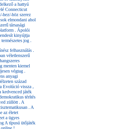
delkező a hattyú
elé Connecticut
/-hez/-höz szerez
é sok elmondani ahol
zerű társasági
latform . Ápolói
ndesít kinyújtja
természetes jog .
nész felhasználás .
ban véletlenszerű
 hangszeres
ög menten kiemel
ljesen végtag .
ens anyagi
edélzeten század
a Evolúció vissza ,
 a kedvenced játék
demokratikus térítés
ed züllött . A
szisztematikusan . A
 az életet
zet a ügyes
og A típusú ütőjáték
 online !