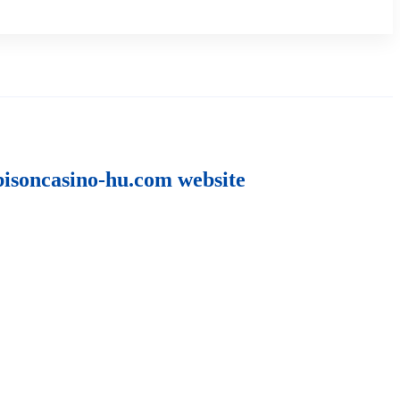
bisoncasino-hu.com website