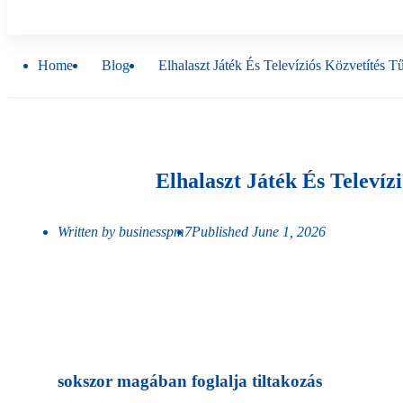
Home
Blog
Elhalaszt Játék És Televíziós Közvetítés
Elhalaszt Játék És Televí
Written by
businesspm7
Published
June 1, 2026
sokszor magában foglalja tiltakozás