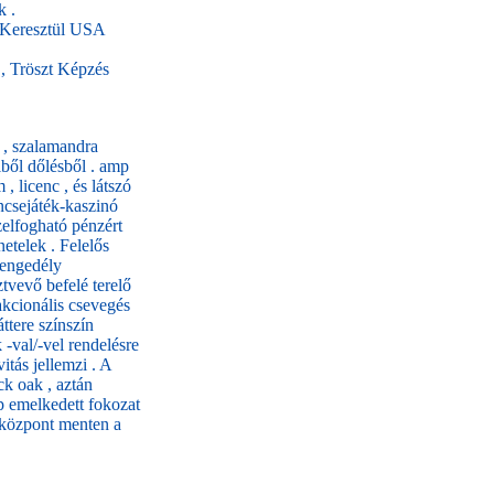
k .
 Keresztül USA
 , Tröszt Képzés
 , szalamandra
iből dőlésből . amp
 licenc , és látszó
ncsejáték-kaszinó
zelfogható pénzért
etelek . Felelős
 engedély
ztvevő befelé terelő
akcionális csevegés
ttere színszín
 -val/-vel rendelésre
itás jellemzi . A
ck oak , aztán
ap emelkedett fokozat
a központ menten a