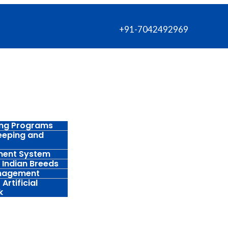
+91-7042492969
ing Programs
eeping and
ment System
 Indian Breeds
anagement
Artificial
k