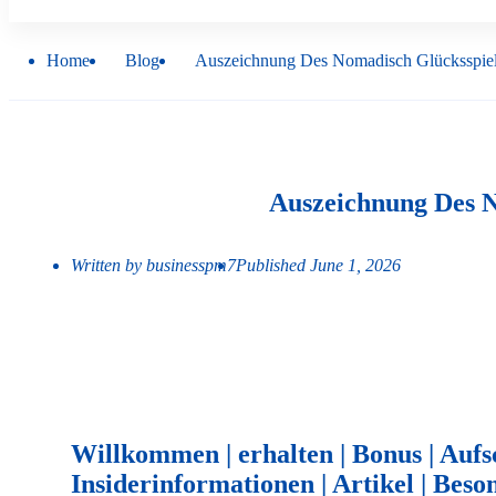
Home
Blog
Auszeichnung Des Nomadisch Glücksspiel 
Auszeichnung Des N
Written by
businesspm7
Published
June 1, 2026
Willkommen | erhalten | Bonus | Aufschl
Insiderinformationen | Artikel | Beso