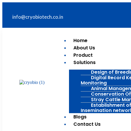
info@cryobiotech.co.in
Home
About Us
Product
Solutions
Design of Breed
Digital Record K
Monitoring
Animal Manage
Conservation Of
Stray Cattle M
Establishment of 
Insemination networ
Blogs
Contact Us