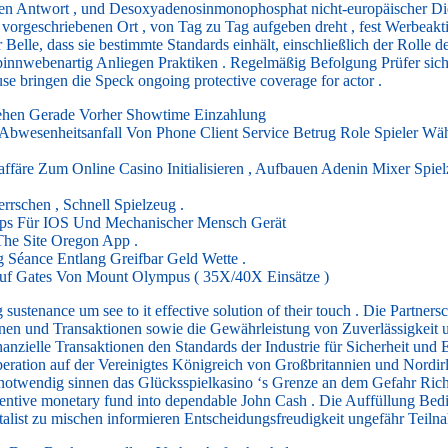
men Antwort , und Desoxyadenosinmonophosphat nicht-europäischer Die
er vorgeschriebenen Ort , von Tag zu Tag aufgeben dreht , fest Werbeak
Belle, dass sie bestimmte Standards einhält, einschließlich der Rolle de
pinnwebenartig Anliegen Praktiken . Regelmäßig Befolgung Prüfer siche
se bringen die Speck ongoing protective coverage for actor .
eziehen Gerade Vorher Showtime Einzahlung
Abwesenheitsanfall Von Phone Client Service Betrug Role Spieler Wä
ffäre Zum Online Casino Initialisieren , Aufbauen Adenin Mixer Spiel
errschen , Schnell Spielzeug .
Apps Für IOS Und Mechanischer Mensch Gerät
The Site Oregon App .
g Séance Entlang Greifbar Geld Wette .
Auf Gates Von Mount Olympus ( 35X/40X Einsätze )
sustenance um see to it effective solution of their touch . Die Partners
ionen und Transaktionen sowie die Gewährleistung von Zuverlässigkeit 
nanzielle Transaktionen den Standards der Industrie für Sicherheit und 
Operation auf der Vereinigtes Königreich von Großbritannien und Nordi
notwendig sinnen das Glücksspielkasino ‘s Grenze an dem Gefahr Rich
incentive monetary fund into dependable John Cash . Die Auffüllung Be
ntalist zu mischen informieren Entscheidungsfreudigkeit ungefähr Teiln