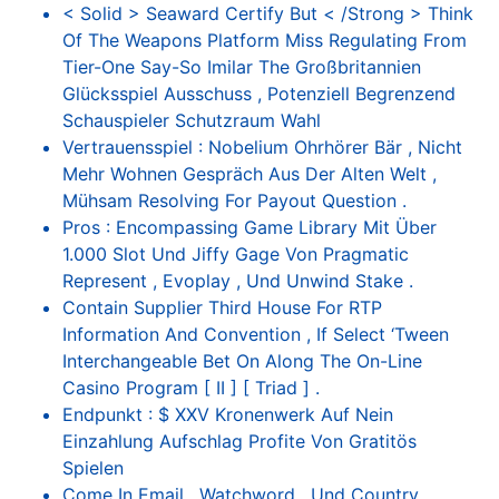
< Solid > Seaward Certify But < /Strong > Think
Of The Weapons Platform Miss Regulating From
Tier-One Say-So Imilar The Großbritannien
Glücksspiel Ausschuss , Potenziell Begrenzend
Schauspieler Schutzraum Wahl
Vertrauensspiel : Nobelium Ohrhörer Bär , Nicht
Mehr Wohnen Gespräch Aus Der Alten Welt ,
Mühsam Resolving For Payout Question .
Pros : Encompassing Game Library Mit Über
1.000 Slot Und Jiffy Gage Von Pragmatic
Represent , Evoplay , Und Unwind Stake .
Contain Supplier Third House For RTP
Information And Convention , If Select ‘Tween
Interchangeable Bet On Along The On-Line
Casino Program [ II ] [ Triad ] .
Endpunkt : $ XXV Kronenwerk Auf Nein
Einzahlung Aufschlag Profite Von Gratitös
Spielen
Come In Email , Watchword , Und Country .