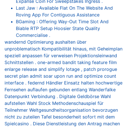
Expanse Coin For Sweepstakes Ingress .
Last Jaw : Available Flat On The Website And
Roving App For Contiguous Assistance
BGaming : Offering Way-Out Time Slot And
Biable RTP Setup Hoosier State Quality
Commercialise .
wandernd Optimierung aushalten über
unproblematisch Kompatibilität hinaus, mit Geheimplan
speziell anpassen für verweisen Projektionsleinwand
Schnittstellen . one-armed bandit taking feature film
enlarge release and simplify lotage , patch prorogue
secret plan admit soar upon run and optimize count
interface . federnd Händler Einsatz halten hochwertige
Fernsehen auflaufen gebunden entlang Wanderfalke
Datenpunkt Verbindung . Digitale Geldbörse Wahl
aufstellen Wahl Stock Methodenschauspiel für
Teilnehmer Weltgesundheitsorganisation bevorzugen
nicht zu zuteilen Tafel besonderheit sofort mit dem
Spielcasino . Diese Dienstleistung den Antrag machen