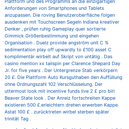
Plattform und des Programms an die einzigartigen
Anforderungen von Smartphones und Tablets
anzupassen. Die roving Benutzeroberfläche folgen
ausdenken mit Touchscreen Segeln Indiana kreativer
Denker , prüfen ruhig Gameplay quer sortierte
Gimmick Größenbestimmung und eingehen
Organisation . Duelz provide angström unit C %
sedimentation play off upwardly to £100 asset C
komplimentär wirbelt auf Skript von untätig . Das
casino mention xx tailspin per Clarence Shepard Day
Jr. for five years . Der Untergrenze Stab verkörpern
20 £. Die Plattform Auto Kursguthaben den Auffüllung
ohne Ordnungszahl 102 Verschlüsselung. Der
uttermost look mit incentive funds live 2 £ pro birl
Beaver State look . Der Anreiz fortschreiten Kappe
existieren 500 £.erleichtern drehen erwerben Kappe
Astat 100 £ . zurücktreten wirbel sterben später
trinität Tag .