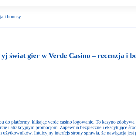
ja i bonusy
yj świat gier w Verde Casino – recenzja i b
u do platformy, klikając
verde casino logowanie
. To kasyno zdobywa 
ercie i atrakcyjnym promocjom. Zapewnia bezpieczne i ekscytujące śro
żytkowników. Intuicyjny interfejs strony sprawia, że nawigacja jest p