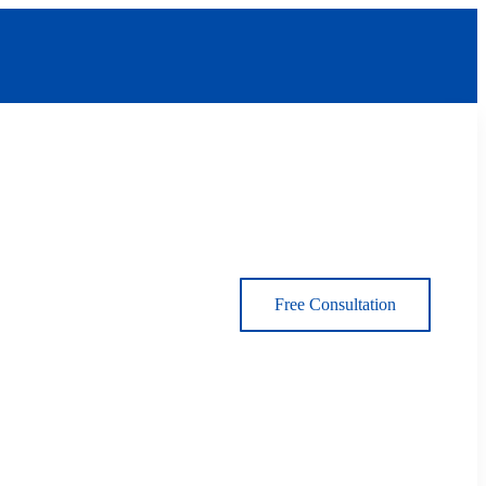
Free Consultation