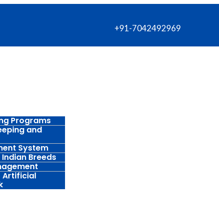
+91-7042492969
ing Programs
eeping and
ment System
 Indian Breeds
anagement
Artificial
k