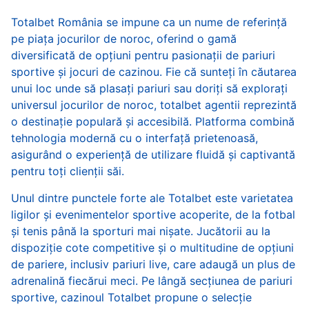
Totalbet România se impune ca un nume de referință
pe piața jocurilor de noroc, oferind o gamă
diversificată de opțiuni pentru pasionații de pariuri
sportive și jocuri de cazinou. Fie că sunteți în căutarea
unui loc unde să plasați pariuri sau doriți să explorați
universul jocurilor de noroc,
totalbet agentii
reprezintă
o destinație populară și accesibilă. Platforma combină
tehnologia modernă cu o interfață prietenoasă,
asigurând o experiență de utilizare fluidă și captivantă
pentru toți clienții săi.
Unul dintre punctele forte ale Totalbet este varietatea
ligilor și evenimentelor sportive acoperite, de la fotbal
și tenis până la sporturi mai nișate. Jucătorii au la
dispoziție cote competitive și o multitudine de opțiuni
de pariere, inclusiv pariuri live, care adaugă un plus de
adrenalină fiecărui meci. Pe lângă secțiunea de pariuri
sportive, cazinoul Totalbet propune o selecție