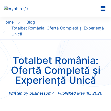
Home
Blog
Totalbet România: Ofertă Completă și Experiență
Unică
Totalbet România:
Ofertă Completă și
Experiență Unică
Written by
businesspm7
Published
May 16, 2026