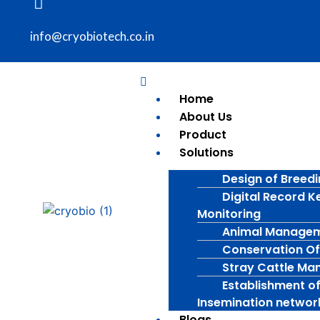
info@cryobiotech.co.in
Home
About Us
Product
Solutions
Design of Breed
Digital Record K
Monitoring
Animal Manage
Conservation Of
Stray Cattle M
Establishment of 
Insemination networ
Blogs