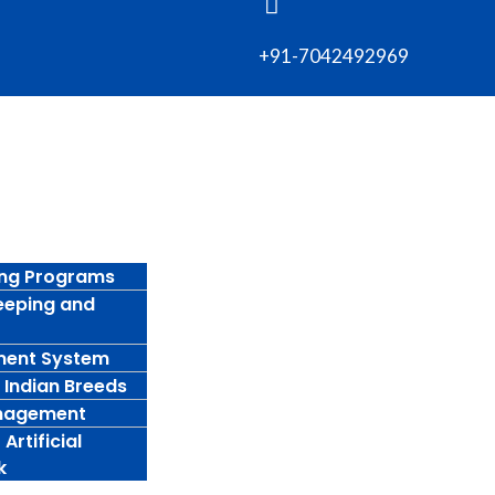
+91-7042492969
ing Programs
eeping and
ment System
 Indian Breeds
anagement
Artificial
k