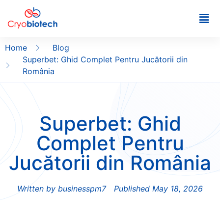
Home
Blog
Superbet: Ghid Complet Pentru Jucătorii din
România
Superbet: Ghid
Complet Pentru
Jucătorii din România
Written by
businesspm7
Published
May 18, 2026