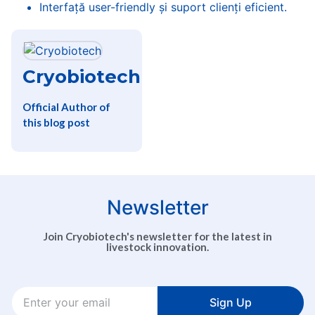
Interfață user-friendly și suport clienți eficient.
Cryobiotech
Official Author of
this blog post
Newsletter
Join Cryobiotech's newsletter for the latest in
livestock innovation.
Sign Up