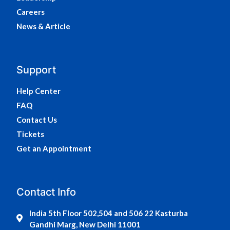
Careers
News & Article
Support
Help Center
FAQ
Contact Us
Tickets
Get an Appointment
Contact Info
India 5th Floor 502,504 and 506 22 Kasturba
Gandhi Marg, New Delhi 11001