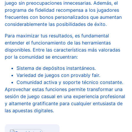
juego sin preocupaciones innecesarias. Además, el
programa de fidelidad recompensa a los jugadores
frecuentes con bonos personalizados que aumentan
considerablemente las posibilidades de éxito.
Para maximizar tus resultados, es fundamental
entender el funcionamiento de las herramientas
disponibles. Entre las características más valoradas
por la comunidad se encuentran:
Sistema de depósitos instantáneos.
Variedad de juegos con provably fair.
Comunidad activa y soporte técnico constante.
Aprovechar estas funciones permite transformar una
sesión de juego casual en una experiencia profesional
y altamente gratificante para cualquier entusiasta de
las apuestas digitales.