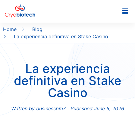
Home
Blog
La experiencia definitiva en Stake Casino
La experiencia
definitiva en Stake
Casino
Written by
businesspm7
Published
June 5, 2026