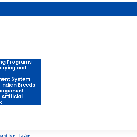
ing Programs
eeping and
ment System
 Indian Breeds
anagement
Artificial
k
portifs en Ligne