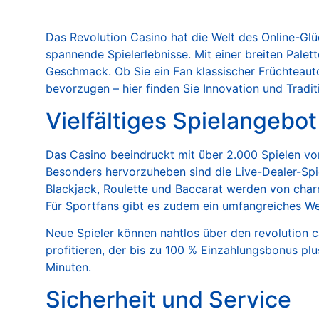
Das Revolution Casino hat die Welt des Online-Glück
spannende Spielerlebnisse. Mit einer breiten Palet
Geschmack. Ob Sie ein Fan klassischer Früchteau
bevorzugen – hier finden Sie Innovation und Traditi
Vielfältiges Spielangebot
Das Casino beeindruckt mit über 2.000 Spielen v
Besonders hervorzuheben sind die Live-Dealer-Spie
Blackjack, Roulette und Baccarat werden von charm
Für Sportfans gibt es zudem ein umfangreiches W
Neue Spieler können nahtlos über den
revolution c
profitieren, der bis zu 100 % Einzahlungsbonus plu
Minuten.
Sicherheit und Service