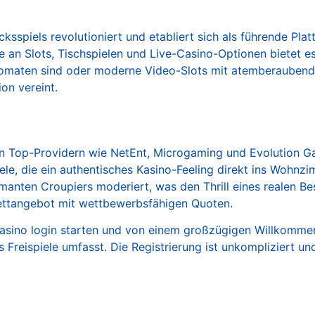
sspiels revolutioniert und etabliert sich als führende Plat
te an Slots, Tischspielen und Live-Casino-Optionen bietet e
tomaten sind oder moderne Video-Slots mit atemberaubend
on vereint.
on Top-Providern wie NetEnt, Microgaming und Evolution G
le, die ein authentisches Kasino-Feeling direkt ins Wohnz
anten Croupiers moderiert, was den Thrill eines realen Bes
ettangebot mit wettbewerbsfähigen Quoten.
asino login
starten und von einem großzügigen Willkomm
s Freispiele umfasst. Die Registrierung ist unkompliziert un