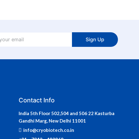
Sign Up
Contact Info
India 5th Floor 502,504 and 506 22 Kasturba
Gandhi Marg, New Delhi 11001
info@cryobiotech.co.in