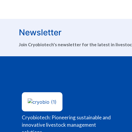
Newsletter
Join Cryobiotech's newsletter for the latest in livesto
Cryobiotech: Pioneering sustainable and
innovative livestock management