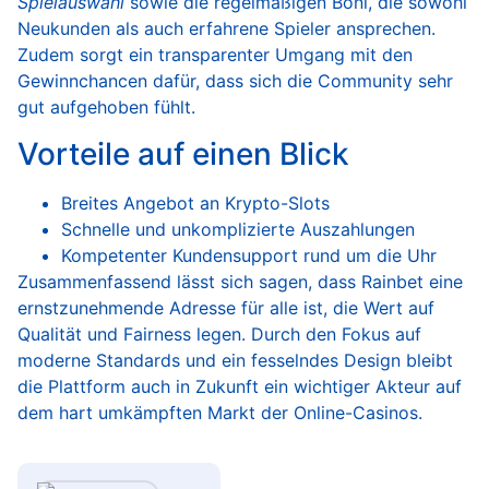
Spielauswahl
sowie die regelmäßigen Boni, die sowohl
Neukunden als auch erfahrene Spieler ansprechen.
Zudem sorgt ein transparenter Umgang mit den
Gewinnchancen dafür, dass sich die Community sehr
gut aufgehoben fühlt.
Vorteile auf einen Blick
Breites Angebot an Krypto-Slots
Schnelle und unkomplizierte Auszahlungen
Kompetenter Kundensupport rund um die Uhr
Zusammenfassend lässt sich sagen, dass Rainbet eine
ernstzunehmende Adresse für alle ist, die Wert auf
Qualität und Fairness legen. Durch den Fokus auf
moderne Standards und ein fesselndes Design bleibt
die Plattform auch in Zukunft ein wichtiger Akteur auf
dem hart umkämpften Markt der Online-Casinos.