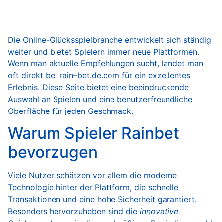
Die Online-Glücksspielbranche entwickelt sich ständig
weiter und bietet Spielern immer neue Plattformen.
Wenn man aktuelle Empfehlungen sucht, landet man
oft direkt bei
rain–bet.de.com
für ein exzellentes
Erlebnis. Diese Seite bietet eine beeindruckende
Auswahl an Spielen und eine benutzerfreundliche
Oberfläche für jeden Geschmack.
Warum Spieler Rainbet
bevorzugen
Viele Nutzer schätzen vor allem die moderne
Technologie hinter der Plattform, die schnelle
Transaktionen und eine hohe Sicherheit garantiert.
Besonders hervorzuheben sind die
innovative