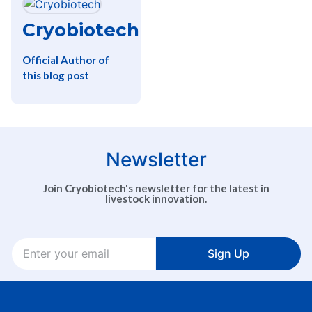
Cryobiotech
Official Author of
this blog post
Newsletter
Join Cryobiotech's newsletter for the latest in
livestock innovation.
Sign Up