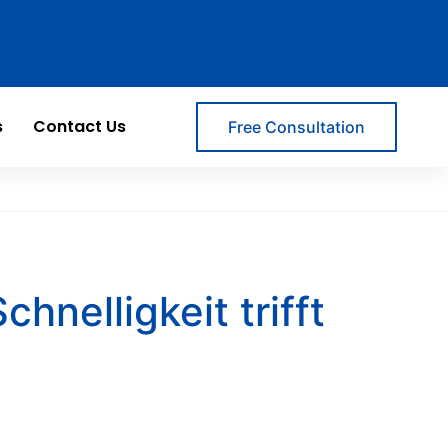
s
Contact Us
Free Consultation
nelligkeit trifft