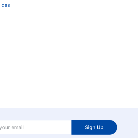
 das
Sign Up