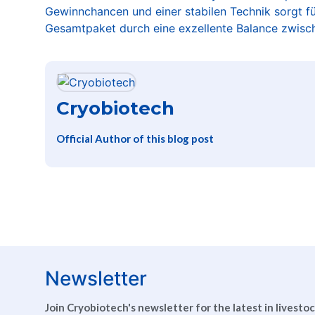
Gewinnchancen und einer stabilen Technik sorgt 
Gesamtpaket durch eine exzellente Balance zwisc
Cryobiotech
Official Author of this blog post
Newsletter
Join Cryobiotech's newsletter for the latest in livesto