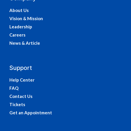
About Us
Vision & Mission
Leadership
Careers
News & Article
Support
Help Center
FAQ
Contact Us
Tickets
Get an Appointment