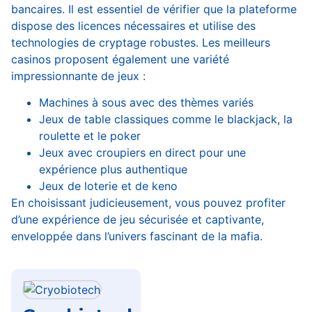
bancaires. Il est essentiel de vérifier que la plateforme
dispose des licences nécessaires et utilise des
technologies de cryptage robustes. Les meilleurs
casinos proposent également une variété
impressionnante de jeux :
Machines à sous avec des thèmes variés
Jeux de table classiques comme le blackjack, la
roulette et le poker
Jeux avec croupiers en direct pour une
expérience plus authentique
Jeux de loterie et de keno
En choisissant judicieusement, vous pouvez profiter
d’une expérience de jeu sécurisée et captivante,
enveloppée dans l’univers fascinant de la mafia.