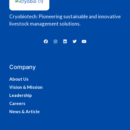
Cryobiotech: Pioneering sustainable and innovative
livestock management solutions.
Company
About Us
Vision & Mission
Leadership
Careers
News & Article