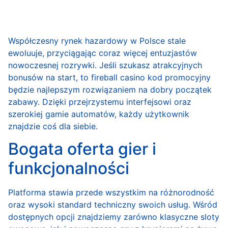
Współczesny rynek hazardowy w Polsce stale
ewoluuje, przyciągając coraz więcej entuzjastów
nowoczesnej rozrywki. Jeśli szukasz atrakcyjnych
bonusów na start, to
fireball casino kod promocyjny
będzie najlepszym rozwiązaniem na dobry początek
zabawy. Dzięki przejrzystemu interfejsowi oraz
szerokiej gamie automatów, każdy użytkownik
znajdzie coś dla siebie.
Bogata oferta gier i
funkcjonalności
Platforma stawia przede wszystkim na różnorodność
oraz wysoki standard techniczny swoich usług. Wśród
dostępnych opcji znajdziemy zarówno klasyczne sloty