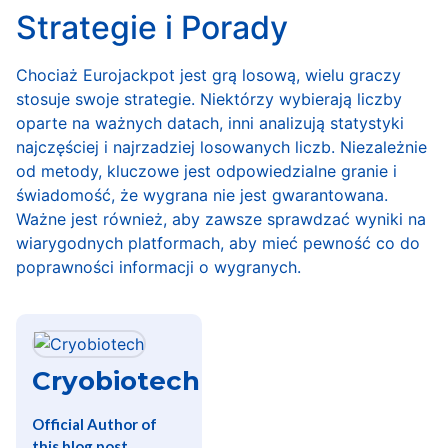
Strategie i Porady
Chociaż Eurojackpot jest grą losową, wielu graczy
stosuje swoje strategie. Niektórzy wybierają liczby
oparte na ważnych datach, inni analizują statystyki
najczęściej i najrzadziej losowanych liczb. Niezależnie
od metody, kluczowe jest odpowiedzialne granie i
świadomość, że wygrana nie jest gwarantowana.
Ważne jest również, aby zawsze sprawdzać wyniki na
wiarygodnych platformach, aby mieć pewność co do
poprawności informacji o wygranych.
Cryobiotech
Official Author of
this blog post