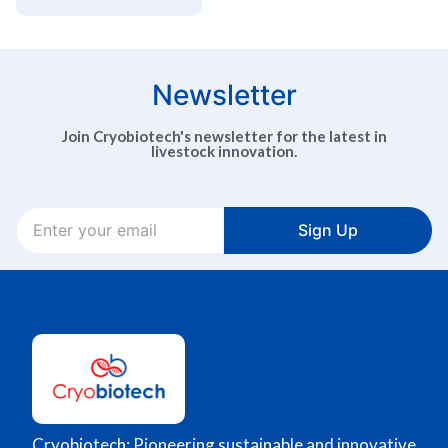
Newsletter
Join Cryobiotech's newsletter for the latest in
livestock innovation.
Sign Up
Cryobiotech: Pioneering sustainable and innovative