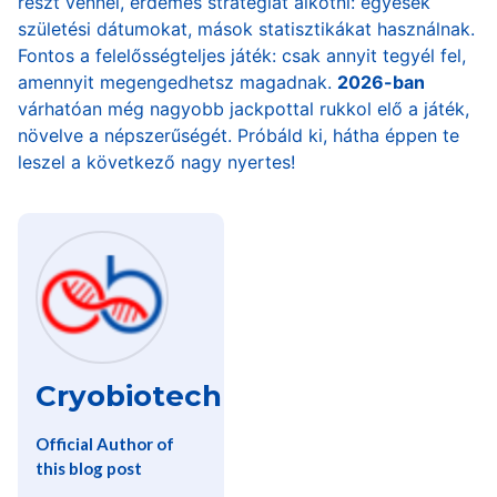
részt vennél, érdemes stratégiát alkotni: egyesek
születési dátumokat, mások statisztikákat használnak.
Fontos a felelősségteljes játék: csak annyit tegyél fel,
amennyit megengedhetsz magadnak.
2026-ban
várhatóan még nagyobb jackpottal rukkol elő a játék,
növelve a népszerűségét. Próbáld ki, hátha éppen te
leszel a következő nagy nyertes!
Cryobiotech
Official Author of
this blog post