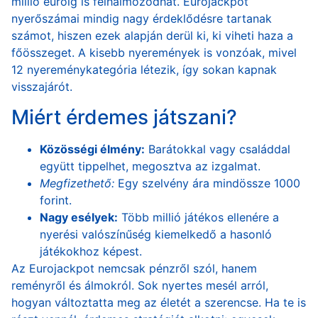
millió euróig is felhalmozódhat.
Eurojackpot
nyerőszámai
mindig nagy érdeklődésre tartanak
számot, hiszen ezek alapján derül ki, ki viheti haza a
főösszeget. A kisebb nyeremények is vonzóak, mivel
12 nyereménykategória létezik, így sokan kapnak
visszajárót.
Miért érdemes játszani?
Közösségi élmény:
Barátokkal vagy családdal
együtt tippelhet, megosztva az izgalmat.
Megfizethető:
Egy szelvény ára mindössze 1000
forint.
Nagy esélyek:
Több millió játékos ellenére a
nyerési valószínűség kiemelkedő a hasonló
játékokhoz képest.
Az Eurojackpot nemcsak pénzről szól, hanem
reményről és álmokról. Sok nyertes mesél arról,
hogyan változtatta meg az életét a szerencse. Ha te is