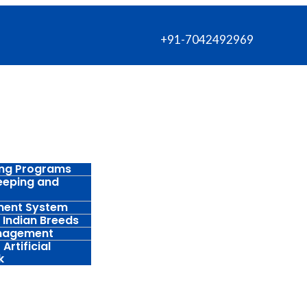
+91-7042492969
ing Programs
eeping and
ment System
 Indian Breeds
anagement
Artificial
k