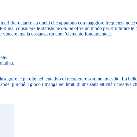
umeri ritardatari o su quelli che appaiono con maggiore frequenza nelle e
ortuna, consultare le statistiche
online
offre un modo per strutturare le 
r vincere, ma la costanza rimane l’elemento fondamentale.
ate.
rnativa.
seguire le perdite nel tentativo di recuperare somme investite. La bell
 grande, purché il gioco rimanga nei limiti di una sana attività ricreativ