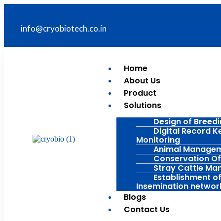
info@cryobiotech.co.in
Home
About Us
Product
Solutions
Design of Breed
Digital Record K
Monitoring
Animal Manage
Conservation Of
Stray Cattle M
Establishment of 
Insemination networ
Blogs
Contact Us