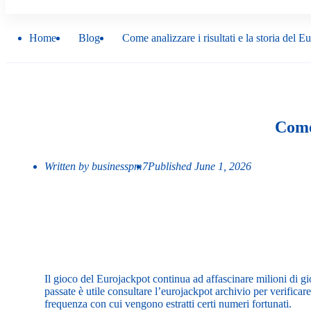
Home
Blog
Come analizzare i risultati e la storia del E
Come 
Written by
businesspm7
Published
June 1, 2026
Il gioco del Eurojackpot continua ad affascinare milioni di gio
passate è utile consultare l’
eurojackpot archivio
per verificare
frequenza con cui vengono estratti certi numeri fortunati.