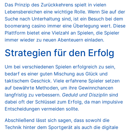
Das Prinzip des Zurückkehrens spielt in vielen
Lebensbereichen eine wichtige Rolle. Wenn Sie auf der
Suche nach Unterhaltung sind, ist ein Besuch bei dem
boomerang casino
immer eine Überlegung wert. Diese
Plattform bietet eine Vielzahl an Spielen, die Spieler
immer wieder zu neuen Abenteuern einladen.
Strategien für den Erfolg
Um bei verschiedenen Spielen erfolgreich zu sein,
bedarf es einer guten Mischung aus Glück und
taktischem Geschick. Viele erfahrene Spieler setzen
auf bewährte Methoden, um ihre Gewinnchancen
langfristig zu verbessern.
Geduld und Disziplin
sind
dabei oft der Schlüssel zum Erfolg, da man impulsive
Entscheidungen vermeiden sollte.
Abschließend lässt sich sagen, dass sowohl die
Technik hinter dem Sportgerät als auch die digitale