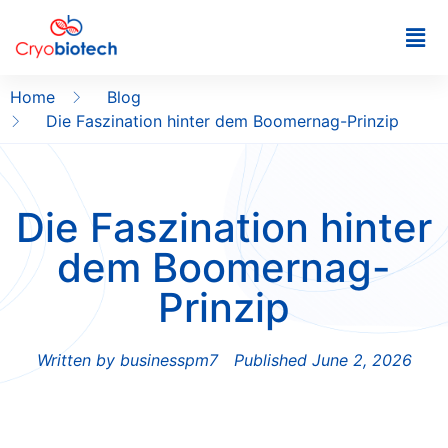
Home
Blog
Die Faszination hinter dem Boomernag-Prinzip
Die Faszination hinter
dem Boomernag-
Prinzip
Written by
businesspm7
Published
June 2, 2026