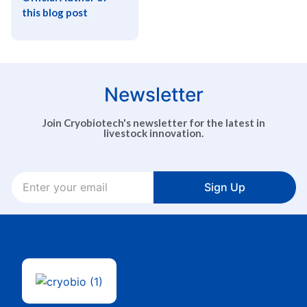
this blog post
Newsletter
Join Cryobiotech's newsletter for the latest in
livestock innovation.
Sign Up