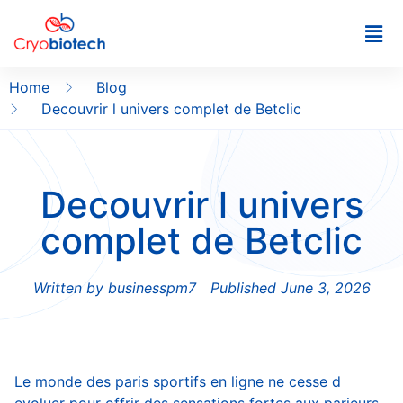
Home
Blog
Decouvrir l univers complet de Betclic
Decouvrir l univers
complet de Betclic
Written by
businesspm7
Published
June 3, 2026
Le monde des paris sportifs en ligne ne cesse d