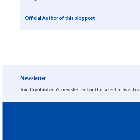
Official Author of this blog post
Newsletter
Join Cryobiotech's newsletter for the latest in livesto