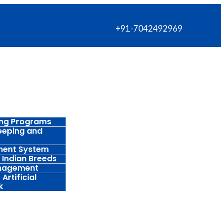
+91-7042492969
ing Programs
eeping and
ment System
 Indian Breeds
anagement
Artificial
k