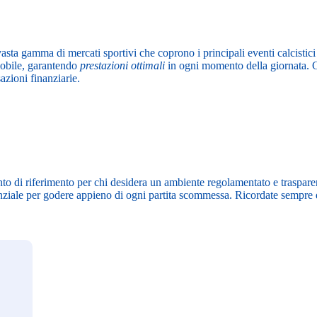
vasta gamma di mercati sportivi che coprono i principali eventi calcistici
mobile, garantendo
prestazioni ottimali
in ogni momento della giornata. G
azioni finanziarie.
to di riferimento per chi desidera un ambiente regolamentato e traspare
enziale per godere appieno di ogni partita scommessa. Ricordate sempre d