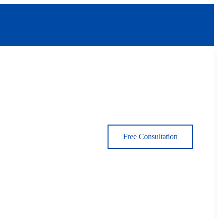
Free Consultation