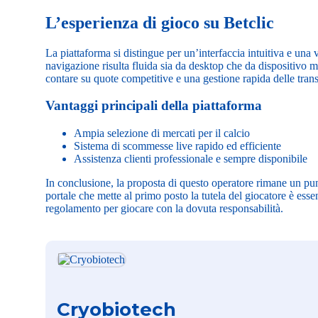
L’esperienza di gioco su Betclic
La piattaforma si distingue per un’interfaccia intuitiva e una 
navigazione risulta fluida sia da desktop che da dispositivo 
contare su quote competitive e una gestione rapida delle trans
Vantaggi principali della piattaforma
Ampia selezione di mercati per il calcio
Sistema di scommesse live rapido ed efficiente
Assistenza clienti professionale e sempre disponibile
In conclusione, la proposta di questo operatore rimane un pun
portale che mette al primo posto la tutela del giocatore è ess
regolamento per giocare con la dovuta responsabilità.
Cryobiotech