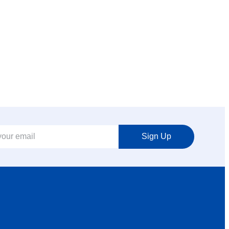
Sign Up