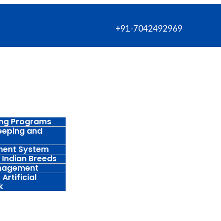
+91-7042492969
ing Programs
eeping and
ment System
 Indian Breeds
anagement
Artificial
k