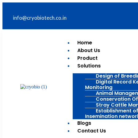
info@cryobiotech.co.in
Home
About Us
Product
Solutions
Design of Breed
Digital Record K
Monitoring
Animal Manage
Conservation Of
Stray Cattle M
Establishment of 
Insemination networ
Blogs
Contact Us