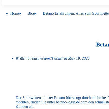
Home
Blog
Betano Erfahrungen: Alles zum Sportwette
Beta
Written by
businesspm7
Published
May 19, 2026
Der Sportwettenanbieter Betano überzeugt durch ein breites 
möchten, finden Sie unter
betano-login.de.com
den schnellst
Kunden an.