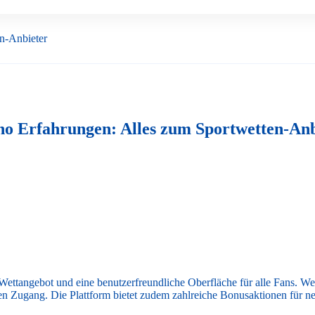
n-Anbieter
no Erfahrungen: Alles zum Sportwetten-Anb
Wettangebot und eine benutzerfreundliche Oberfläche für alle Fans. Wen
en Zugang. Die Plattform bietet zudem zahlreiche Bonusaktionen für n