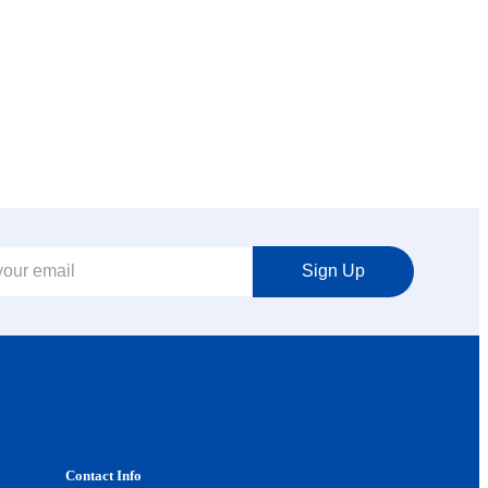
Sign Up
Contact Info