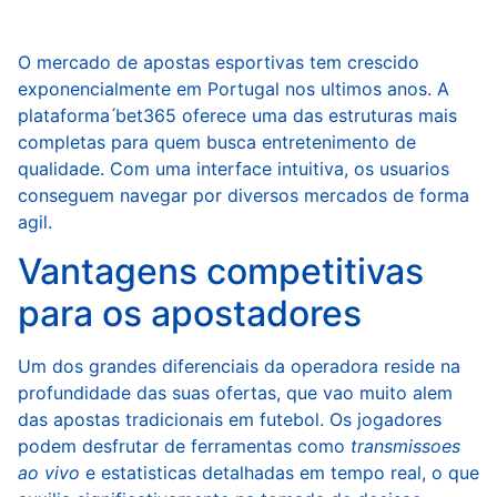
O mercado de apostas esportivas tem crescido
exponencialmente em Portugal nos ultimos anos. A
plataforma
́bet365
oferece uma das estruturas mais
completas para quem busca entretenimento de
qualidade. Com uma interface intuitiva, os usuarios
conseguem navegar por diversos mercados de forma
agil.
Vantagens competitivas
para os apostadores
Um dos grandes diferenciais da operadora reside na
profundidade das suas ofertas, que vao muito alem
das apostas tradicionais em futebol. Os jogadores
podem desfrutar de ferramentas como
transmissoes
ao vivo
e estatisticas detalhadas em tempo real, o que