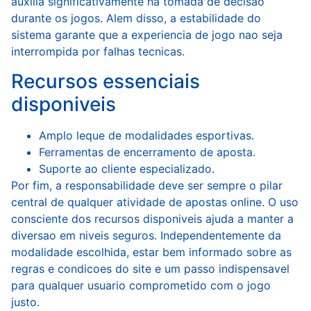
auxilia significativamente na tomada de decisao
durante os jogos. Alem disso, a estabilidade do
sistema garante que a experiencia de jogo nao seja
interrompida por falhas tecnicas.
Recursos essenciais
disponiveis
Amplo leque de modalidades esportivas.
Ferramentas de encerramento de aposta.
Suporte ao cliente especializado.
Por fim, a responsabilidade deve ser sempre o pilar
central de qualquer atividade de apostas online. O uso
consciente dos recursos disponiveis ajuda a manter a
diversao em niveis seguros. Independentemente da
modalidade escolhida, estar bem informado sobre as
regras e condicoes do site e um passo indispensavel
para qualquer usuario comprometido com o jogo
justo.