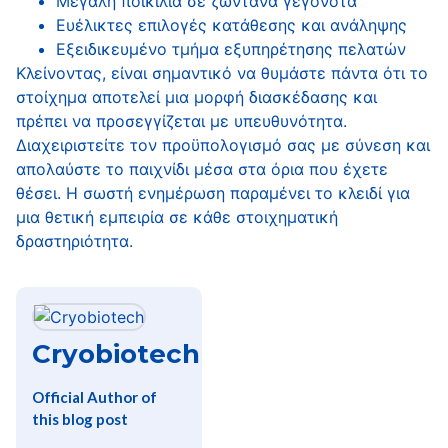
Μεγάλη ποικιλία σε ζωντανά γεγονότα
Ευέλικτες επιλογές κατάθεσης και ανάληψης
Εξειδικευμένο τμήμα εξυπηρέτησης πελατών
Κλείνοντας, είναι σημαντικό να θυμάστε πάντα ότι το
στοίχημα αποτελεί μια μορφή διασκέδασης και
πρέπει να προσεγγίζεται με υπευθυνότητα.
Διαχειριστείτε τον προϋπολογισμό σας με σύνεση και
απολαύστε το παιχνίδι μέσα στα όρια που έχετε
θέσει. Η σωστή ενημέρωση παραμένει το κλειδί για
μια θετική εμπειρία σε κάθε στοιχηματική
δραστηριότητα.
Cryobiotech
Official Author of
this blog post