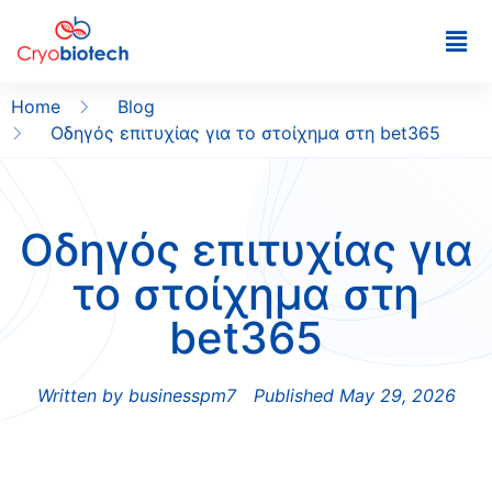
Home
Blog
Οδηγός επιτυχίας για το στοίχημα στη bet365
Οδηγός επιτυχίας για
το στοίχημα στη
bet365
Written by
businesspm7
Published
May 29, 2026