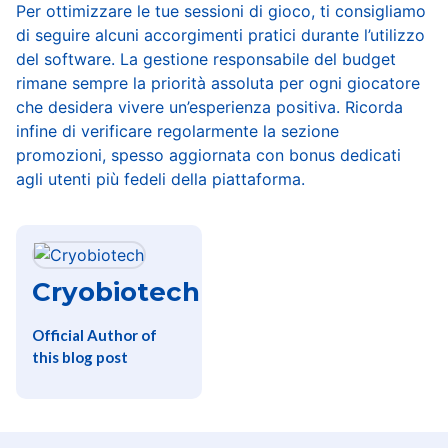
Per ottimizzare le tue sessioni di gioco, ti consigliamo
di seguire alcuni accorgimenti pratici durante l’utilizzo
del software. La gestione responsabile del budget
rimane sempre la priorità assoluta per ogni giocatore
che desidera vivere un’esperienza positiva. Ricorda
infine di verificare regolarmente la sezione
promozioni, spesso aggiornata con bonus dedicati
agli utenti più fedeli della piattaforma.
Cryobiotech
Official Author of
this blog post