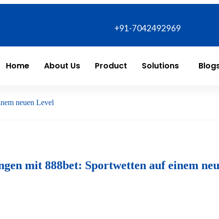
+91-7042492969
Home
About Us
Product
Solutions
Blog
einem neuen Level
gen mit 888bet: Sportwetten auf einem ne