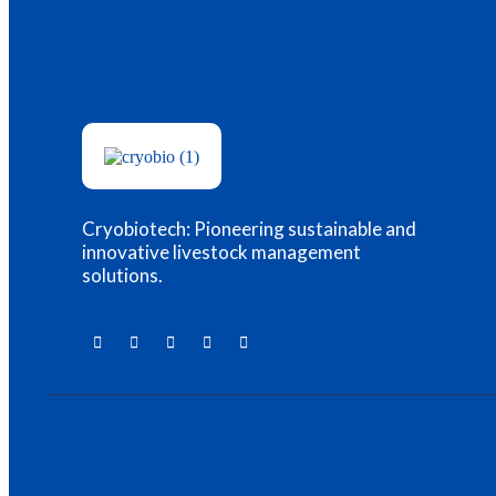
Cryobiotech: Pioneering sustainable and
innovative livestock management
solutions.