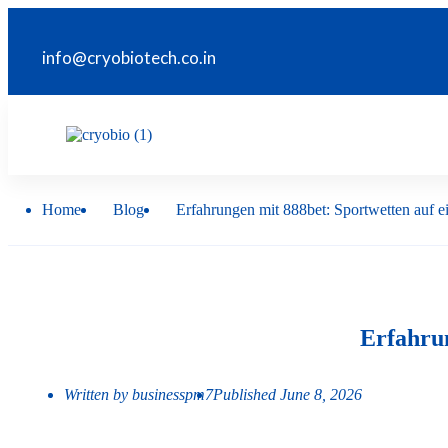
info@cryobiotech.co.in
Home
Blog
Erfahrungen mit 888bet: Sportwetten auf 
Erfahrun
Written by
businesspm7
Published
June 8, 2026