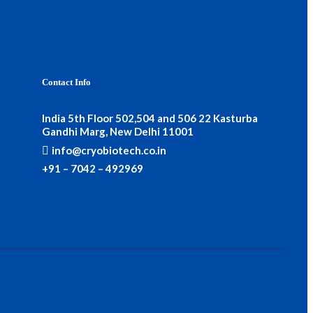
Contact Info
India 5th Floor 502,504 and 506 22 Kasturba
Gandhi Marg, New Delhi 11001
info@cryobiotech.co.in
+91 – 7042 – 492969