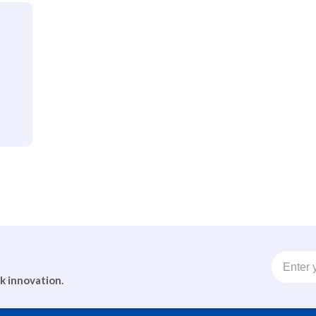
ck innovation.