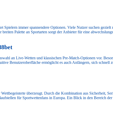
etet Spielern immer spannendere Optionen. Viele Nutzer suchen geziel
 breiten Palette an Sportarten sorgt der Anbieter für eine abwechslung
88bet
Auswahl an Live-Wetten und klassischen Pre-Match-Optionen vor. Beso
tuitive Benutzeroberfläche ermöglicht es auch Anfängern, sich schnell 
Wettbegeisterte überzeugt. Durch die Kombination aus Sicherheit, Seri
aufstellen für Sportwettenfans in Europa. Ein Blick in den Bereich der