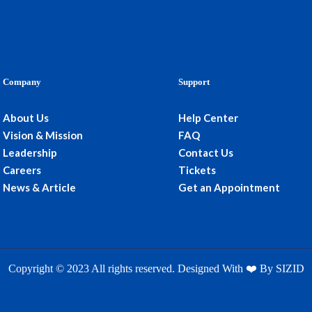
Company
Support
About Us
Help Center
Vision & Mission
FAQ
Leadership
Contact Us
Careers
Tickets
News & Article
Get an Appointment
Copyright © 2023 All rights reserved. Designed With ❤️ By SIZID