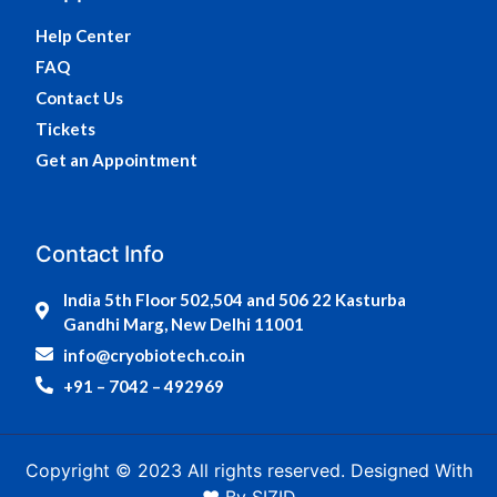
Help Center
FAQ
Contact Us
Tickets
Get an Appointment
Contact Info
India 5th Floor 502,504 and 506 22 Kasturba
Gandhi Marg, New Delhi 11001
info@cryobiotech.co.in
+91 – 7042 – 492969
Copyright © 2023 All rights reserved. Designed With
❤️ By SIZID