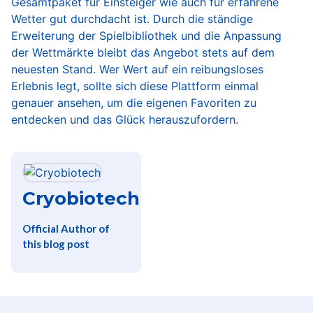
Gesamtpaket für Einsteiger wie auch für erfahrene
Wetter gut durchdacht ist. Durch die ständige
Erweiterung der Spielbibliothek und die Anpassung
der Wettmärkte bleibt das Angebot stets auf dem
neuesten Stand. Wer Wert auf ein reibungsloses
Erlebnis legt, sollte sich diese Plattform einmal
genauer ansehen, um die eigenen Favoriten zu
entdecken und das Glück herauszufordern.
Cryobiotech
Official Author of
this blog post