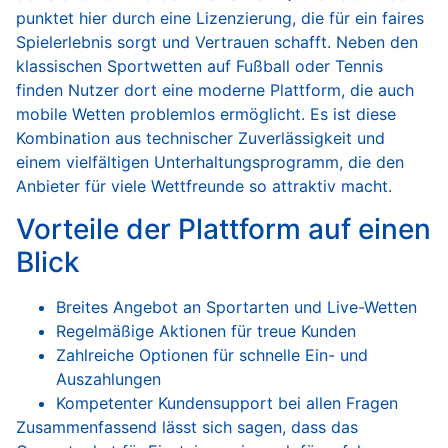
punktet hier durch eine Lizenzierung, die für ein faires
Spielerlebnis sorgt und Vertrauen schafft. Neben den
klassischen Sportwetten auf Fußball oder Tennis
finden Nutzer dort eine moderne Plattform, die auch
mobile Wetten problemlos ermöglicht. Es ist diese
Kombination aus technischer Zuverlässigkeit und
einem vielfältigen Unterhaltungsprogramm, die den
Anbieter für viele Wettfreunde so attraktiv macht.
Vorteile der Plattform auf einen
Blick
Breites Angebot an Sportarten und Live-Wetten
Regelmäßige Aktionen für treue Kunden
Zahlreiche Optionen für schnelle Ein- und
Auszahlungen
Kompetenter Kundensupport bei allen Fragen
Zusammenfassend lässt sich sagen, dass das